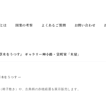
とは
図案の考察
よくあるご質問
お問い合わせ
『秋野の草木をうつす』 ギャラリー艸小路・貸町家「木屋」
草木をうつす ー
（椅子敷き）や、
古典柄の赤穂緞通を展示販売します。