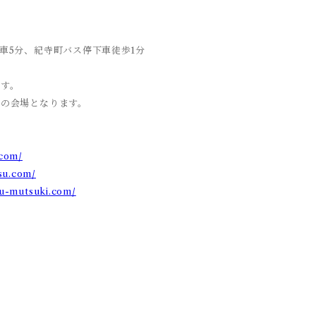
車5分、紀寺町バス停下車徒歩1分
ます。
席の会場となります。
.com/
tsu.com/
su-mutsuki.com/