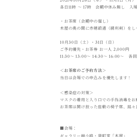
2021年10月28日（木）～ 11月1日（月
各日11時 ～ 17時 会期中休み無し 入
・お茶席（会期中の催し）
木屋の奥の間に赤穂緞通（網利剣）を
10月30日（土）・31日（日）
ご予約優先・お茶券 お一人 2,000円
11:30～ 13:00～ 14:30～ 16:00～ 
＜お茶席のご予約方法＞
当日は会場での申込みを優先します！
＜感染症の対策＞
マスクの着用と入り口での手指消毒をお
お茶席は開け放った座敷の椅子席、銘々
■会場：
ギャラリー艸小路・貸町家「木屋」