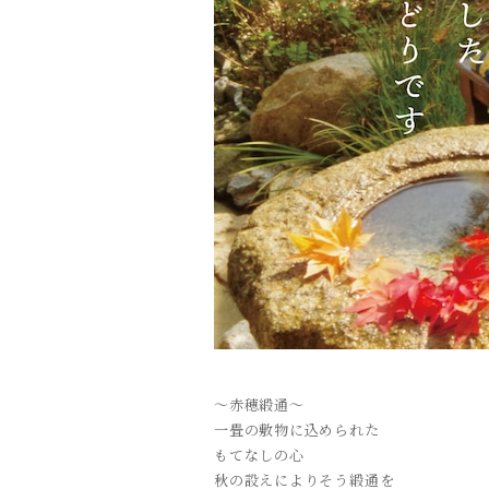
〜赤穂緞通
〜
一畳の敷物に込められた
もてなしの心
秋の設えによりそう緞通を