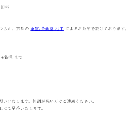
）
場無料
しつらえ、京都の
茶室/茶藝室 池半
によるお茶席を設けております。
各回 4名様 まで
願いいたします。体調が悪い方はご遠慮ください。
皿にて呈茶いたします。