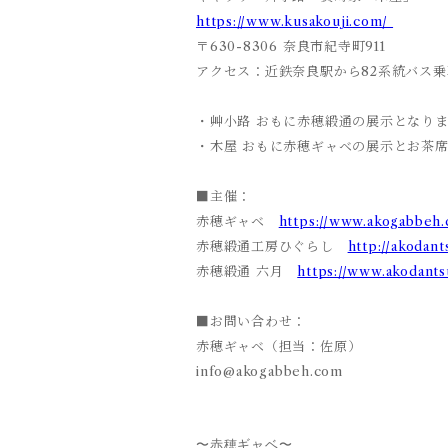
https://www.kusakouji.com/
〒630-8306 奈良市紀寺町911
アクセス：近鉄奈良駅から82系統バス乗
・艸小路 おもに赤穂緞通の展示となり
・木屋 おもに
赤穂ギャベの展示とお茶
■主催：
赤穂ギャベ
https://www.akogabbeh
赤穂緞通工房ひぐらし
http://akodan
赤穂緞通 六月
https://www.akodant
■お問い合わせ：
赤穂ギャベ（担当：佐原）
info@akogabbeh.com
〜
赤穂ギャベ
〜