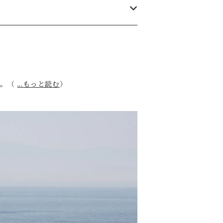
す。（
...もっと読む
）