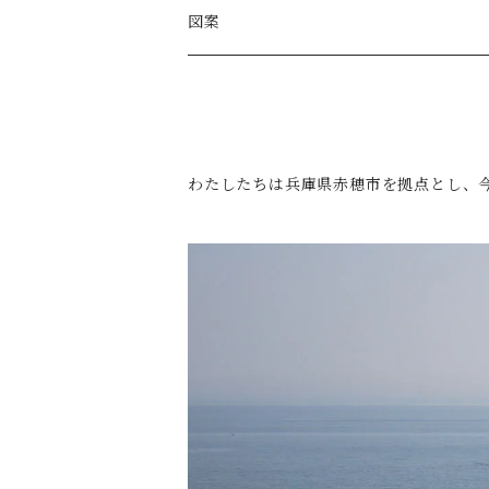
図案
無地
かさね
わたしたちは兵庫県赤穂市を拠点とし、
水面
縞
水玉
水龍
瑞雲