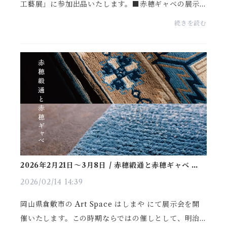
工藝展」に参加出品いたします。■赤穂ギャベの展示
期間 2026年4月9日（木）～ 12日（日）各日 11:00 ～
続きを読む
17:00※最終日 16:30まで■会場ギャラリー篝火（か
が...
2026年2月21日〜3月8日 / 赤穂緞通と赤穂ギャベ at
倉敷はしまや
2026/02/14 14:39
岡山県倉敷市の Art Space はしまや にて展示会を開
催いたします。この時期ならではの催しとして、明治