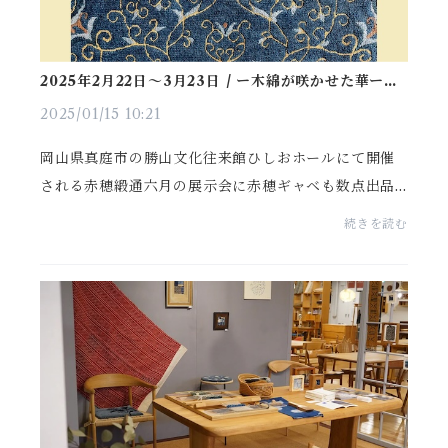
2025年2月22日〜3月23日 / ー木綿が咲かせた華ー at
勝山文化往来館ひしお
2025/01/15 10:21
岡山県真庭市の勝山文化往来館ひしおホールにて開催
される赤穂緞通六月の展示会に赤穂ギャベも数点出品
させていただきます。※一部販売いたします。赤穂緞
続きを読む
通 ー木綿が咲かせた華ー以下、勝山文化往来館ひし
おのウ...