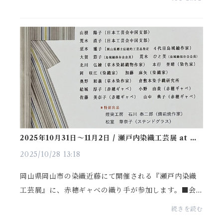
日10時 ～ 20時 会期中休み無し 入場無料※最終日 1
6日 ...
2025年10月31日〜11月2日 / 瀬戸内染織工芸展 at 染
織近藤
2025/10/28 13:18
岡山県岡山市の染織近藤にて開催される『瀬戸内染織
工芸展』に、赤穂ギャベの織り手が参加します。■会
期：2025年10月31日（金）、11月1日（土）、2日
続きを読む
（日） 各日10時 ～ 18時 会期中休み無し 入場無