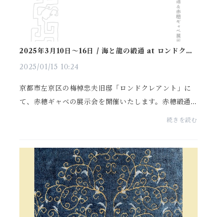
2025年3月10日〜16日 / 海と龍の緞通 at ロンドクレ
アント
2025/01/15 10:24
京都市左京区の梅棹忠夫旧邸「ロンドクレアント」に
て、赤穂ギャベの展示会を開催いたします。赤穂緞通
＆赤穂ギャベ展示会海と龍の緞通綿糸に草木染の100年
続きを読む
以上前の赤穂古緞通現代のオーガニックコットンと草
木染...