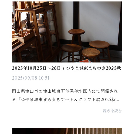
2025年10月25日〜26日 / つやま城東まち歩き2025秋
2025/09/08 10:51
岡山県津山市の津山城東町並保存地区内にて開催され
る「つやま城東まち歩きアート＆クラフト展2025秋」
に赤穂ギャベも出品しております。ー 藍と茜のふたつ
続きを読む
の色ー 家具工房にいの屋さんのお店いっぱいに藍を...