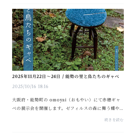
料・列品解...
2025年11月22日〜24日 / 能勢の里と鳥たちのギャべ
2025/10/16 18:16
大阪府・能勢町の omoyai（おもやい）にて赤穂ギャ
ベの展示会を開催します。ゼフィルスの森に舞う蝶や
草木などの豊かな自然を、オーガニックコットンの柔
続きを読む
らかな風合いや草木染めの深みのある色で手織りしま
した。...