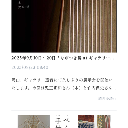
2025年9月10日〜20日 / ながつき展 at ギャラリー遠
音
2025/08/23 08:40
岡山、ギャラリー遠音にて久しぶりの展示会を開催い
たします。今回は児玉正和さん（木）と竹内保史さん
（陶）とのコラボレーションです。■開催日時：2025
続きを読む
年9月10日（水）～ 20日（土） 各日11時 ～ 17時半
（最終...