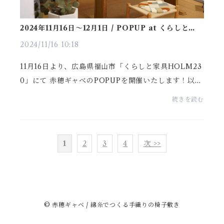
2024年11月16日〜12月1日 / POPUP at くらしと家具
HOLM230
2024/11/16 10:18
11月16日より、広島県福山市「くらしと家具HOLM23
0」にて 赤穂ギャべのPOPUPを開催いたします！以下
HOLM230さん の紹介文（EVENT情報はこち
続きを読む
ら）.........AKO GABBEH pop up11月16日(土)〜12月1
日(日)幻の段通と...
1
2
3
4
次 >>
© 赤穂ギャベ / 綿糸でつくる手織りの椅子敷き