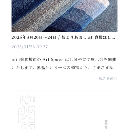
2025年3月20日〜24日 / 藍よりあおし at 倉敷はしま
や
2025/01/23 09:27
岡山県倉敷市の Art Space はしまやにて展示会を開催
いたします。蓼藍という一つの植物から、さまざまな
青い色が生まれ、そのすべての色が美しい。■会期20
続きを読む
25年3月20日（木・祝）～ 24日（月）各日10時 ～ 16
時（...