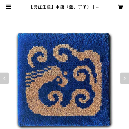
【受注生産】水龍（藍、丁子） | 赤
穂ギャベ / 綿糸でつくる手織りの椅
子敷き