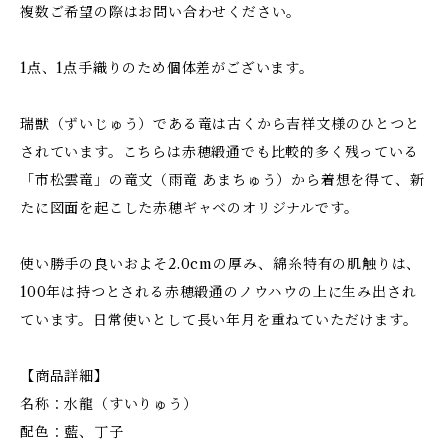
複数ご希望の際はお問い合わせください。
1点、1点手織りのため個体差がございます。
瑞獣（ずいじゅう）である竜は古くから吉祥文様のひとつと
されています。こちらは赤穂緞通でも比較的多く残っている
「市松雲竜」の竜文（雨竜 あまちゅう）から着想を得て、新
たに図面を起こした赤穂ギャベのオリジナルです。
使い勝手の良いおよそ2.0cmの厚み、綿糸特有の肌触りは、
100年は持つとされる赤穂緞通のノウハウの上に生み出され
ています。日常使いとして長い年月を重ねていただけます。
【商品詳細】
名称：水龍（すいりゅう）
配色：藍、丁子