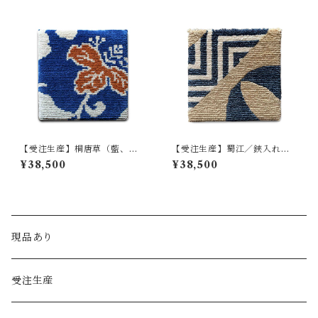
【受注生産】桐唐草（藍、琥
【受注生産】蜀江／鋏入れ
珀、白茶）
（藍、白茶、白）
¥38,500
¥38,500
現品あり
受注生産