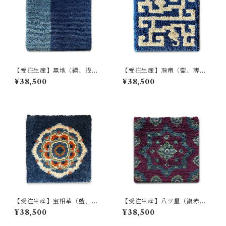
【受注生産】無地（縹、浅
【受注生産】虺竜（藍、薄
葱）
茶）
¥38,500
¥38,500
【受注生産】宝相華（藍、琥
【受注生産】八ツ星（濃赤、
珀、白茶、浅葱、黄緑）
緑、黄緑、薄茶）
¥38,500
¥38,500