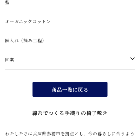
藍
オーガニックコットン
鋏入れ（摘み工程）
図案
無地
商品一覧に戻る
かさね
綿糸でつくる手織りの椅子敷き
水面
わたしたちは兵庫県赤穂市を拠点とし、今の暮らしに合うよう
縞