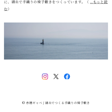
に、綿糸で手織りの椅子敷きをつくっています。（
...
もっと読
む
）
水玉
水龍
瑞雲
走獣
虺竜
桐唐草
© 赤穂ギャベ / 綿糸でつくる手織りの椅子敷き
八ツ星