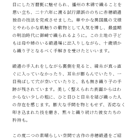
目にした万暦氈に魅せられ、播州の木綿で織ることを
思い立ち、二十六年に渡る試行錯誤ののちに赤穂緞通
独自の技法を完成させました。華やかな異国風の文様
とやわらかな肌触りの敷物として人気を博し、最盛期
の明治時代に御崎で織られるように。この土地の子ど
もは母や姉のいる緞通場に出入りしながら、十歳頃か
ら織り子となるべく手解きを受けたといいます。
緞通の手入れをしながら裏側を見ると、緯糸が真っ直
ぐに入っていなかったり、耳糸が膨らんでいたり、一
目飛ばして穴が空いていたりと、名も無き織り子の手
跡が残されています。美しく整えられた表面からはわ
からない少しの粗に、ひと目ひと目糸を結び織った人
の存在を感じます。膨大な手間を物ともせず、否応なく
叩き込まれた技を磨き、黙々と織り続けた彼女たちの
矜持も。
この度二つの素晴らしい空間で古作の赤穂緞通をご紹