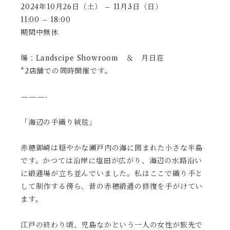
2024年10月26日（土） – 11月3日（日）
11:00 – 18:00
期間中無休
場：Landscipe Showroom ＆ 月日荘
*2店舗での同時開催です。
———-
「海辺の手織り絨毯」
赤穂御崎は穏やかな瀬戸内の海に囲まれた小さな半島
です。かつては沿岸に塩田が広がり、海辺の水路沿い
に緞通場が立ち並んでいました。私はここで織り手と
して制作する傍ら、昔の赤穂緞通の修復を手がけてい
ます。
江戸の終わり頃、児島なかという一人の女性が旅先で