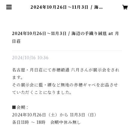
2024年10月26日〜11月3日 / 海辺
の手織り絨毯 at 月日荘 | 赤穂ギャ
ベ / 綿糸でつくる手織りの椅子敷き
2024年10月26日〜11月3日 / 海辺の手織り絨毯 at 月
日荘
2024/10/16 10:36
名古屋・月日荘にて
赤穂緞通 六月
さんが展示会をされ
ます。
その展示会に藍・縹など無地の赤穂ギャべを出品させ
ていただくことになりました。
■会期：
2024年10月26日（土）から 11月3日（日）
各日11時 ～ 18時 会期中休み無し