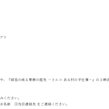
ュアリ
や、『
絨毯の成る果樹の庭先 －トルコ ある村の手仕事－』の上映
みください。
お名前 ③当日連絡先 をご連絡ください。