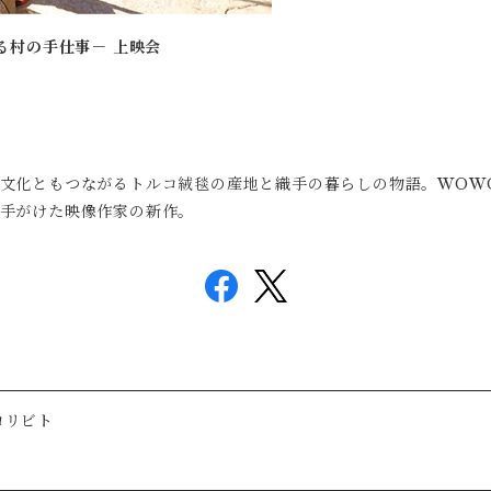
る村の手仕事－ 上映会
文化ともつながるトルコ絨毯の産地と織手の暮らしの物語。
WOW
手がけた映像作家の新作。
 ヨリビト