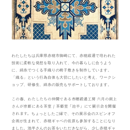
わたしたちは兵庫県赤穂市御崎にて、赤穂緞通で培われた
技術に柔軟な発想を取り入れて、今の暮らしに合うよう
に、綿糸でつくる手織りの椅子敷きを制作しています。
「織る」という行為自体も大切にしたいと考え、ワークシ
ョップ、研修生、綿糸の販売もサポートしております。
この春、わたしたちの仲間である赤穂緞通工房 六月の阪上
さんが京都にある茶室 / 茶藝室「池半」にて展示会を開催
されます。
ちょっとしたご縁で、
その展示会のスピンオフ
企画が生まれて、赤穂ギャベの佐原も参加することになり
ました。
池半さんのお茶をいただきながら、少し赤穂ギャ