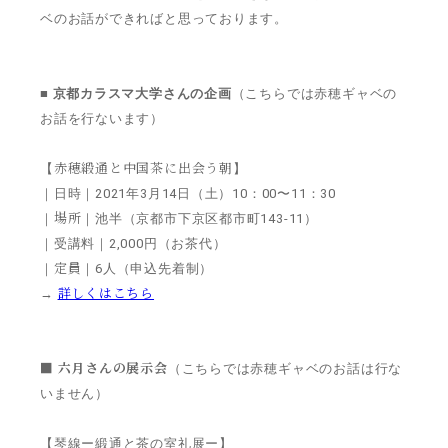
ベのお話ができればと思っております。
■ 京都カラスマ大学さんの企画
（こちらでは赤穂ギャベの
お話を行ないます）
赤穂緞通と中国茶に出会う朝
【
】
｜
日時
｜
2021年3月14日（土）10：00〜11：30
場所
｜
｜
池半（京都市下京区都市町143-11）
｜
受講料
｜
2,000円（お茶代）
定員
｜
｜
6人（申込先着制）
詳しくはこちら
→
■ 六月さんの展示会
（こちらでは赤穂ギャベのお話は行な
いません）
【琴線ー緞通と茶の室礼展ー】