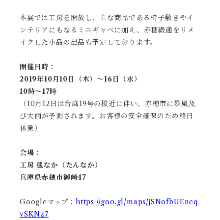
本展では工房を開放し、主な商品である椅子敷きやイ
ンテリアにもなるミニギャベに加え、赤穂緞通をリメ
イクした小品の出品も予定しております。
開催日時：
2019年10月10日（木）〜16日（水）
10時〜17時
（10月12日は台風19号の接近に伴い、赤穂市に暴風及
び大雨が予測されます。お客様の安全確保のため終日
休業）
会場：
工房 毯なか（たんなか）
兵庫県赤穂市御崎47
Googleマップ：
https://goo.gl/maps/jSNofbUEncq
vSKNz7