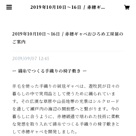
2019年10月10日〜16日 / 赤穂ギャ
ベおひろめ工房展のご案内 | 赤穂ギ
ャベ / 綿糸でつくる手織りの椅子敷
き
2019年10月10日〜16日 / 赤穂ギャベおひろめ工房展の
ご案内
2019/09/07 12:41
ー 綿糸でつくる手織りの椅子敷き ー
羊毛を使った手織りの絨毯ギャベは、遊牧民が日々の
暮らしの中で実用品として使うために織られていま
す。
その広漠な草原や山岳地帯の光景はシルクロード
を通して瀬戸内の海辺の開放感へと繋がります。今の
暮らしに合うように、赤穂緞通で培われた技術に柔軟
な発想を取り入れて綿糸でつくる
手織りの椅子敷きと
して赤穂ギャベを開発しました。