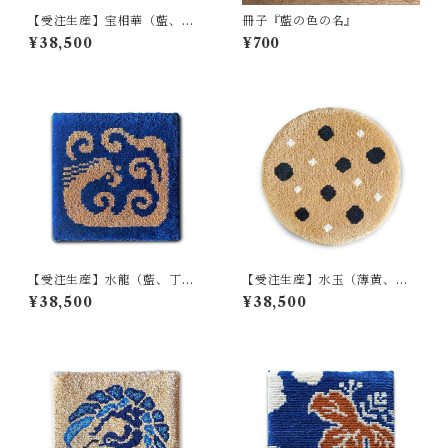
【受注生産】宝相華（藍、琥
冊子『藍の色の名』
珀、白茶、浅葱、黄緑）
¥38,500
¥700
【受注生産】水龍（藍、丁
【受注生産】水玉（薄黄、
子）
苔、白）
¥38,500
¥38,500