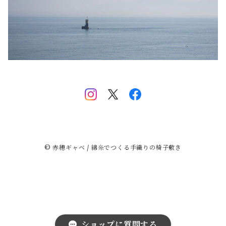
瑞雲
走獣
虺竜
桐唐草
© 赤穂ギャベ / 綿糸でつくる手織りの椅子敷き
八ツ星
菊十字
花菱
ショップに質問する