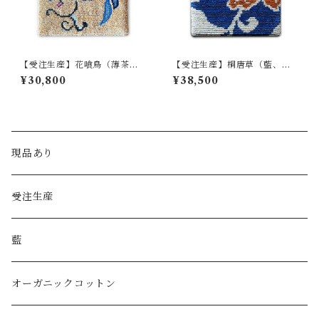
【受注生産】花喰鳥（薄茶、
【受注生産】桐唐草（藍、琥
緑、青緑、茜、藍）
珀、白茶）
¥30,800
¥38,500
現品あり
受注生産
藍
オーガニックコットン