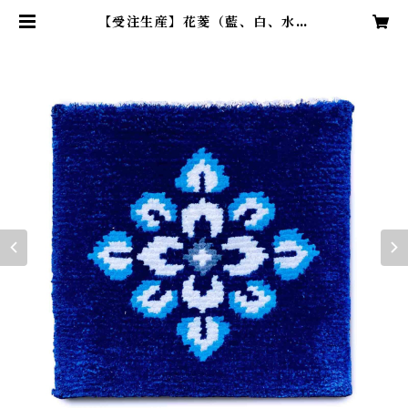
【受注生産】花菱（藍、白、水、
灰） | 赤穂ギャベ / 綿糸でつくる手
織りの椅子敷き