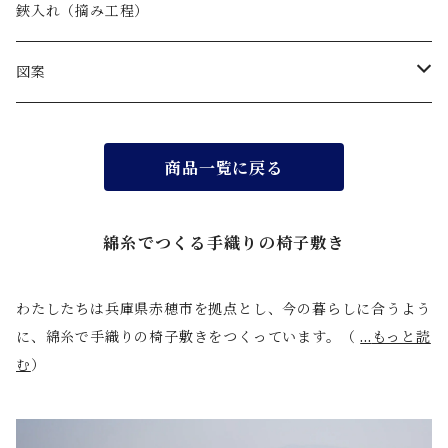
鋏入れ（摘み工程）
図案
無地
商品一覧に戻る
かさね
綿糸でつくる手織りの椅子敷き
水面
わたしたちは兵庫県赤穂市を拠点とし、今の暮らしに合うよう
縞
に、綿糸で手織りの椅子敷きをつくっています。（
...
もっと読
む
）
水玉
水龍